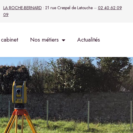
LA ROCHE-BERNARD
: 21 rue Crespel de Latouche
–
02 40 62 09
09
 cabinet
Nos métiers
Actualités