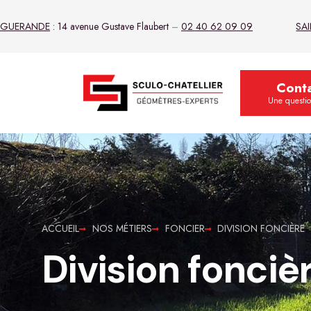
GUERANDE
: 14 avenue Gustave Flaubert
–
02 40 62 09 09
SA
Cont
Une questi
ACCUEIL
NOS MÉTIERS
FONCIER
DIVISION FONCIÈRE
Division fonciè