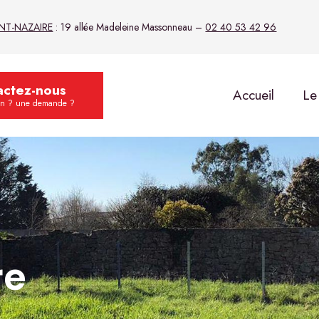
INT-NAZAIRE
: 19 allée Madeleine Massonneau –
02 40 53 42 96
actez-nous
Accueil
Le
on ? une demande ?
re